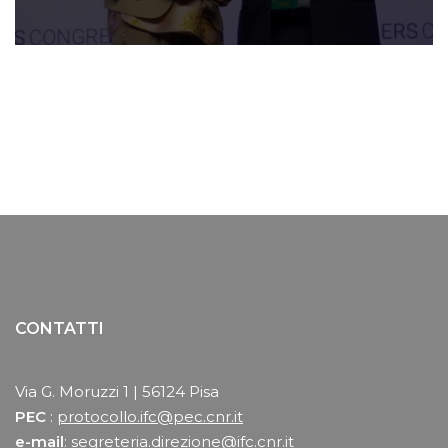
CONTATTI
Via G. Moruzzi 1 | 56124 Pisa
PEC
:
protocollo.ifc@pec.cnr.it
e-mail
:
segreteria.direzione@ifc.cnr.it