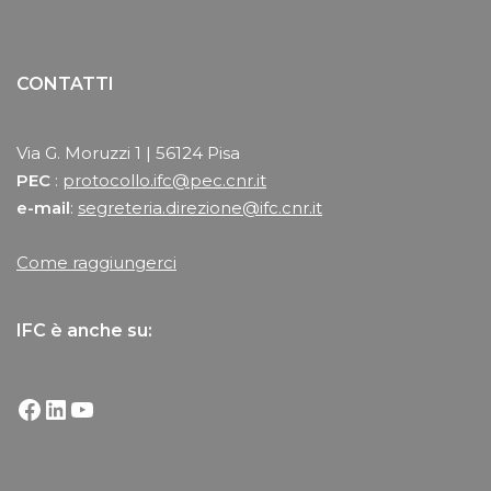
CONTATTI
Via G. Moruzzi 1 | 56124 Pisa
PEC
:
protocollo.ifc@pec.cnr.it
e-mail
:
segreteria.direzione@ifc.cnr.it
Come raggiungerci
IFC è anche su: