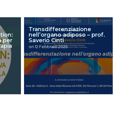
Transdifferenziazione
tion:
nell’organo adiposo – prof.
a per
Saverio Cinti
rapia
on
12 Febbraio 2025