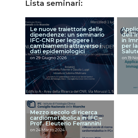
Lista seminari:
Le nuove traiettorie delle
Appli
dipendenze: un seminario
dell’I
IFC-CNR per leggere i
in Im
cambiamenti attraverso i
per l
dati epidemiologici
Salut
on
29 Giugno 2026
on
19 N
Mezzo secolo di ricerca
cardiometabolica in IFC –
Prof. Eleuterio Ferrannini
on
24 Marzo 2024