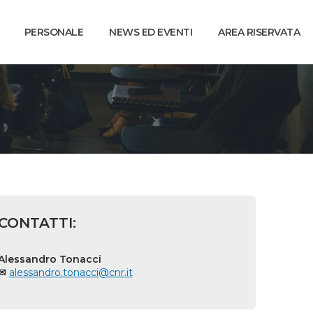
PERSONALE
NEWS ED EVENTI
AREA RISERVATA
CONTATTI:
Alessandro Tonacci
✉
alessandro.tonacci@cnr.it