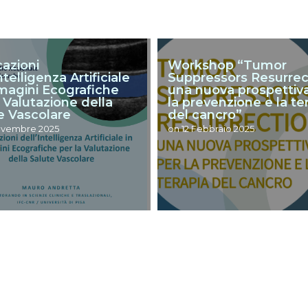
cazioni
Workshop “Tumor
ntelligenza Artificiale
Suppressors Resurrec
magini Ecografiche
una nuova prospettiv
a Valutazione della
la prevenzione e la te
e Vascolare
del cancro”
ovembre 2025
on
12 Febbraio 2025