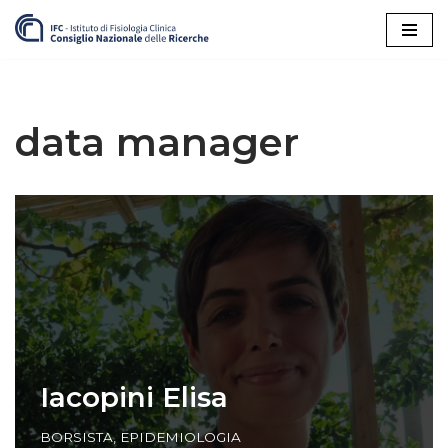
Vai
al
contenuto
data manager
Iacopini Elisa
BORSISTA
,
EPIDEMIOLOGIA