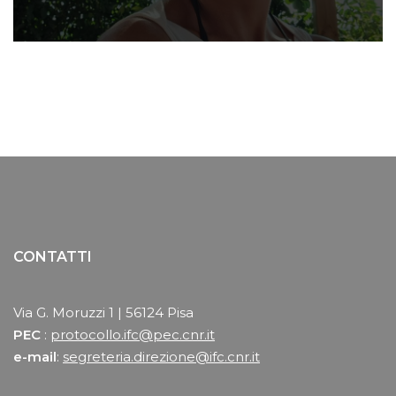
CONTATTI
Via G. Moruzzi 1 | 56124 Pisa
PEC
:
protocollo.ifc@pec.cnr.it
e-mail
:
segreteria.direzione@ifc.cnr.it