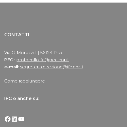
CONTATTI
Via G. Moruzzi 1 | 56124 Pisa
PEC
:
protocollo.ifc@pec.cnr.it
e-mail
:
segreteria.direzione@ifc.cnr.it
Come raggiungerci
IFC è anche su: