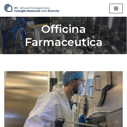
Vai
al
Officina
contenuto
Farmaceutica