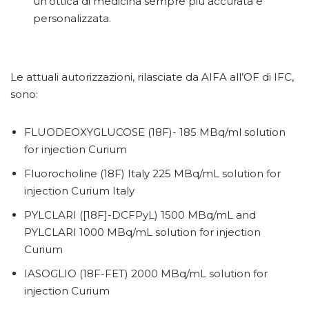
un’ottica di medicina sempre più accurata e
personalizzata.
Le attuali autorizzazioni, rilasciate da AIFA all’OF di IFC,
sono:
FLUODEOXYGLUCOSE (18F)- 185 MBq/ml solution
for injection Curium
Fluorocholine (18F) Italy 225 MBq/mL solution for
injection Curium Italy
PYLCLARI ([18F]-DCFPyL) 1500 MBq/mL and
PYLCLARI 1000 MBq/mL solution for injection
Curium
IASOGLIO (18F-FET) 2000 MBq/mL solution for
injection Curium