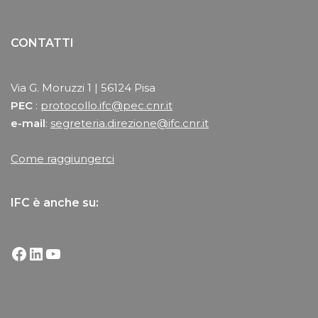
CONTATTI
Via G. Moruzzi 1 | 56124 Pisa
PEC
:
protocollo.ifc@pec.cnr.it
e-mail
:
segreteria.direzione@ifc.cnr.it
Come raggiungerci
IFC è anche su: