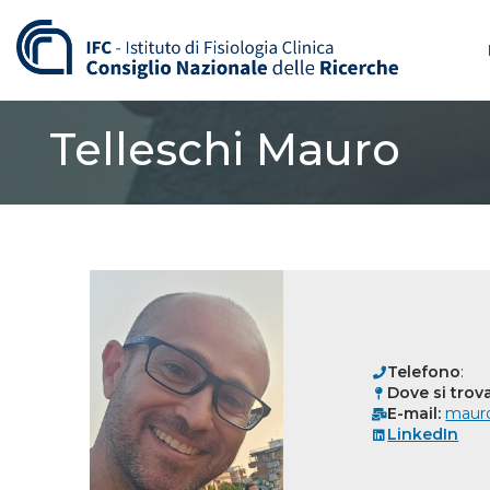
Vai
al
contenuto
Telleschi Mauro
Telefono
:
Dove si trova
E-mail:
mauro
LinkedIn