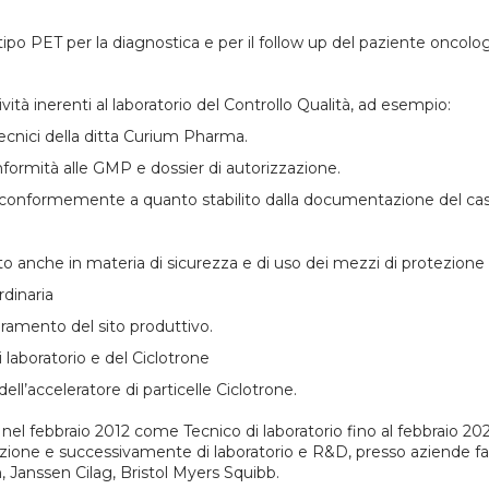
 tipo PET per la diagnostica e per il follow up del paziente oncolo
.
vità inerenti al laboratorio del Controllo Qualità, ad esempio:
ecnici della ditta Curium Pharma.
conformità alle GMP e dossier di autorizzazione.
ità, conformemente a quanto stabilito dalla documentazione del ca
to anche in materia di sicurezza e di uso dei mezzi di protezione
rdinaria
glioramento del sito produttivo.
di laboratorio e del Ciclotrone
ll’acceleratore di particelle Ciclotrone.
 nel febbraio 2012 come Tecnico di laboratorio fino al febbraio 202
uzione e successivamente di laboratorio e R&D, presso aziende 
 Janssen Cilag, Bristol Myers Squibb.