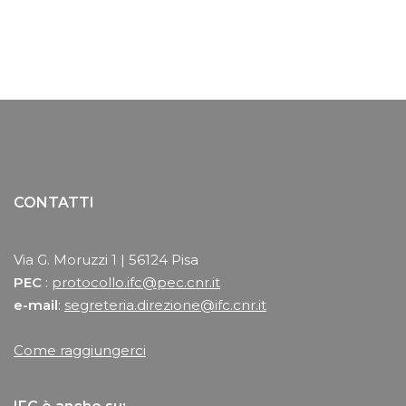
CONTATTI
Via G. Moruzzi 1 | 56124 Pisa
PEC
:
protocollo.ifc@pec.cnr.it
e-mail
:
segreteria.direzione@ifc.cnr.it
Come raggiungerci