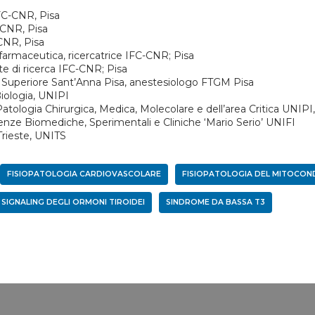
IFC-CNR, Pisa
-CNR, Pisa
-CNR, Pisa
farmaceutica, ricercatrice IFC-CNR; Pisa
te di ricerca IFC-CNR; Pisa
a Superiore Sant’Anna Pisa, anestesiologo FTGM Pisa
Biologia, UNIPI
tologia Chirurgica, Medica, Molecolare e dell’area Critica UNIPI, 
ienze Biomediche, Sperimentali e Cliniche ‘Mario Serio’ UNIFI
Trieste, UNITS
FISIOPATOLOGIA CARDIOVASCOLARE
FISIOPATOLOGIA DEL MITOCON
SIGNALING DEGLI ORMONI TIROIDEI
SINDROME DA BASSA T3