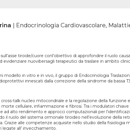
rina
| Endocrinologia Cardiovascolare, Malatt
a sull’asse tiroide/cuore conl’obiettivo di approfondire il ruolo caus
videnziare nuovibersagli terapeutici da traslare in ambito clinic
mi modello in vitro e in vivo, il gruppo di Endocrinologia Traslazi
protettivi innescati dalla correzione della sindrome da bassa T3
 il cross-talk nucleo mitocondriale e la regolazione della funzione 
o, morte cellulare, infiammazione e fibrosi. Tra i modulatori chiav
e ad alto rendimento e approcci computazionali per l’identificazi
 il ruolo del sistema ormonale tiroideo nell’evoluzione della retin
a. Grazie alle competenze acquisite nello studio della fisiologia mi
i legate all’ invecchiamento.