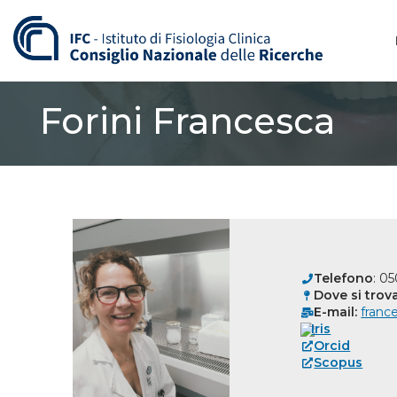
Vai
al
contenuto
Forini Francesca
Telefono
: 0
Dove si trova
E-mail:
france
Iris
Orcid
Scopus