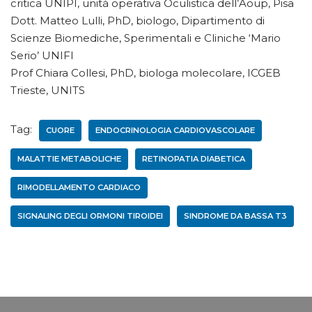
critica UNIPI, unità operativa Oculistica dell’Aoup, Pisa
Dott. Matteo Lulli, PhD, biologo, Dipartimento di
Scienze Biomediche, Sperimentali e Cliniche ‘Mario
Serio’ UNIFI
Prof Chiara Collesi, PhD, biologa molecolare, ICGEB
Trieste, UNITS
Tag:
CUORE
ENDOCRINOLOGIA CARDIOVASCOLARE
MALATTIE METABOLICHE
RETINOPATIA DIABETICA
RIMODELLAMENTO CARDIACO
SIGNALING DEGLI ORMONI TIROIDEI
SINDROME DA BASSA T3