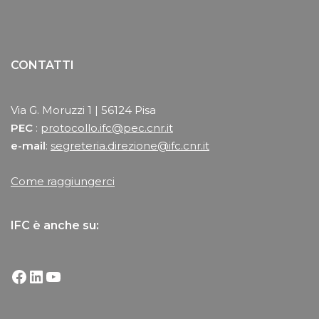
CONTATTI
Via G. Moruzzi 1 | 56124 Pisa
PEC
:
protocollo.ifc@pec.cnr.it
e-mail
:
segreteria.direzione@ifc.cnr.it
Come raggiungerci
IFC è anche su: