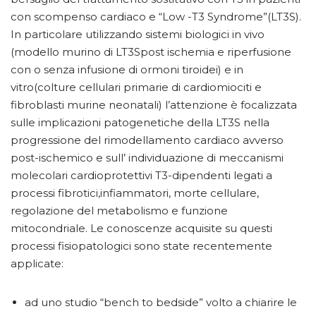
con scompenso cardiaco e “Low -T3 Syndrome”(LT3S).
In particolare utilizzando sistemi biologici in vivo
(modello murino di LT3Spost ischemia e riperfusione
con o senza infusione di ormoni tiroidei) e in
vitro(colture cellulari primarie di cardiomiociti e
fibroblasti murine neonatali) l’attenzione è focalizzata
sulle implicazioni patogenetiche della LT3S nella
progressione del rimodellamento cardiaco avverso
post-ischemico e sull’ individuazione di meccanismi
molecolari cardioprotettivi T3-dipendenti legati a
processi fibrotici,infiammatori, morte cellulare,
regolazione del metabolismo e funzione
mitocondriale. Le conoscenze acquisite su questi
processi fisiopatologici sono state recentemente
applicate:
ad uno studio “bench to bedside” volto a chiarire le