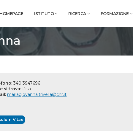
HOMEPAGE
ISTITUTO
RICERCA
FORMAZIONE
anna
efono
: 340 3947696
e si trova:
Pisa
il:
mariagiovanna.trivella@cnr.it
culum Vitae