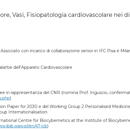
ore, Vasi, Fisiopatologia cardiovascolare nei d
Associato con incarico di collaborazione senior in IFC Pisa e Mil
alattie dell’Apparato Cardiovascolare
 in rappresentanza del CNR (nomina Prof. Inguscio, confermata
s.php
)
on Paper for 2030 e del Working Group 2 Personalised Medicine
p Internationalisation.
ernational Centre for Biocybernetics at the Institute of Biocyber
ww.ibib.waw.pl/en/47-icb
)