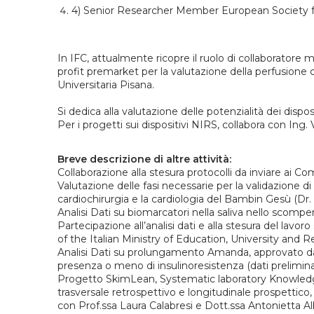
4) Senior Researcher Member European Society fo
In IFC, attualmente ricopre il ruolo di collaboratore 
profit premarket per la valutazione della perfusione 
Universitaria Pisana.
Si dedica alla valutazione delle potenzialità dei dispos
Per i progetti sui dispositivi NIRS, collabora con Ing.
Breve descrizione di altre attività:
Collaborazione alla stesura protocolli da inviare ai Com
Valutazione delle fasi necessarie per la validazione di
cardiochirurgia e la cardiologia del Bambin Gesù (D
Analisi Dati su biomarcatori nella saliva nello scomp
Partecipazione all’analisi dati e alla stesura del l
of the Italian Ministry of Education, University and R
Analisi Dati su prolungamento Amanda, approvato dal
presenza o meno di insulinoresistenza (dati prelimina
Progetto SkimLean, Systematic laboratory Knowledge
trasversale retrospettivo e longitudinale prospettic
con Prof.ssa Laura Calabresi e Dott.ssa Antonietta Al