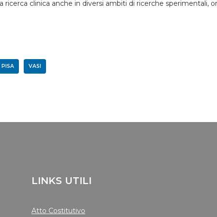
icerca clinica anche in diversi ambiti di ricerche sperimentali, o
PISA
VASI
LINKS UTILI
Atto Costitutivo