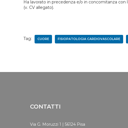
Ha lavorato in precedenza e/o in concomitanza con la r
(v. CV allegato).
Tag:
CUORE
FISIOPATOLOGIA CARDIOVASCOLARE
CONTATTI
Via G. Moruzzi 1 | 56124 Pisa