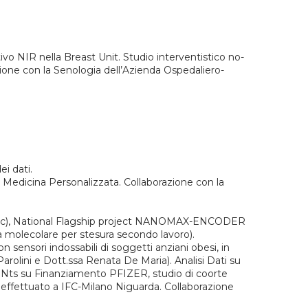
tivo NIR nella Breast Unit. Studio interventistico no-
azione con la Senologia dell’Azienda Ospedaliero-
ei dati.
 di Medicina Personalizzata. Collaborazione con la
a Kusmic), National Flagship project NANOMAX-ENCODER
gia molecolare per stesura secondo lavoro).
ensori indossabili di soggetti anziani obesi, in
arolini e Dott.ssa Renata De Maria). Analisi Dati su
eNts su Finanziamento PFIZER, studio di coorte
 effettuato a IFC-Milano Niguarda. Collaborazione