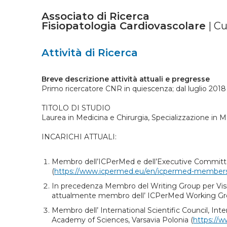
Associato di Ricerca
Fisiopatologia Cardiovascolare
| Cu
Attività di Ricerca
Breve descrizione attività attuali e pregresse
Primo ricercatore CNR in quiescenza; dal luglio 2018 
TITOLO DI STUDIO
Laurea in Medicina e Chirurgia, Specializzazione in M
INCARICHI ATTUALI:
Membro dell’ICPerMed e dell’Executive Committee
(
https://www.icpermed.eu/en/icpermed-member
In precedenza Membro del Writing Group per Visi
attualmente membro dell’ ICPerMed Working Grou
Membro dell’ International Scientific Council, Int
Academy of Sciences, Varsavia Polonia (
https://w