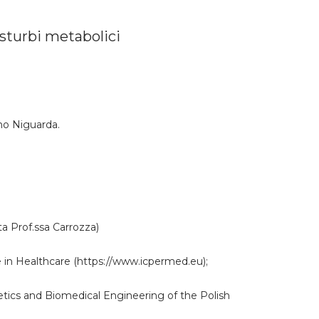
isturbi metabolici
ano Niguarda.
 Prof.ssa Carrozza)
 in Healthcare (https://www.icpermed.eu);
netics and Biomedical Engineering of the Polish