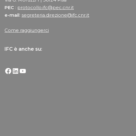
PEC
:
protocollo.ifc@pec.cnr.it
e-mail
:
segreteria.direzione@ifc.cnr.it
Come raggiungerci
IFC è anche su: