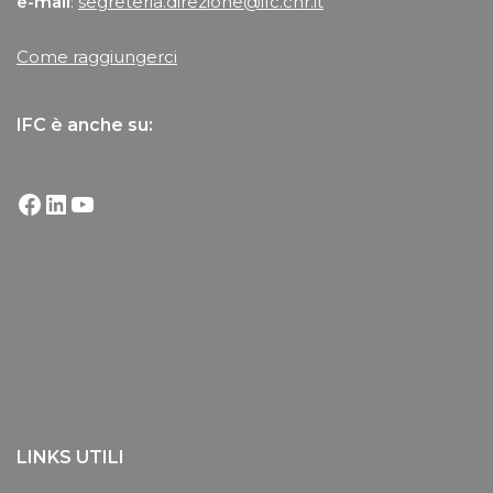
e-mail
:
segreteria.direzione@ifc.cnr.it
Come raggiungerci
IFC è anche su:
LINKS UTILI