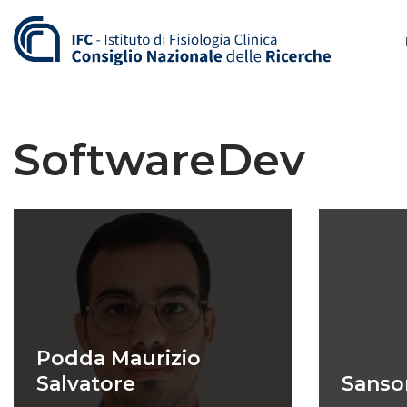
Vai
al
contenuto
SoftwareDev
Podda Maurizio
Salvatore
Sanso