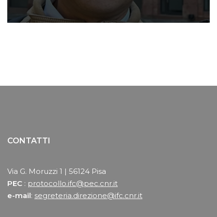
CONTATTI
Via G. Moruzzi 1 | 56124 Pisa
PEC
:
protocollo.ifc@pec.cnr.it
e-mail
:
segreteria.direzione@ifc.cnr.it