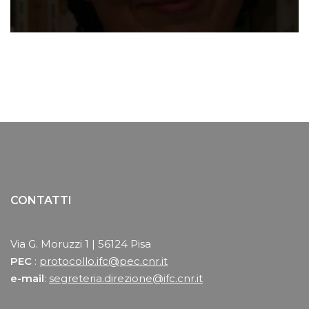
CONTATTI
Via G. Moruzzi 1 | 56124 Pisa
PEC
:
protocollo.ifc@pec.cnr.it
e-mail
:
segreteria.direzione@ifc.cnr.it