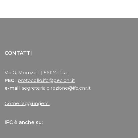
CONTATTI
Via G. Moruzzi 1 | 56124 Pisa
PEC
:
protocollo.ifc@pec.cnr.it
e-mail
:
segreteria.direzione@ifc.cnr.it
Come raggiungerci
IFC è anche su: