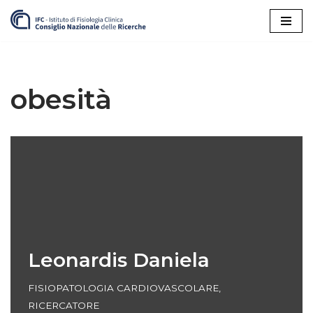
Vai
al
contenuto
obesità
Leonardis Daniela
FISIOPATOLOGIA CARDIOVASCOLARE
,
RICERCATORE