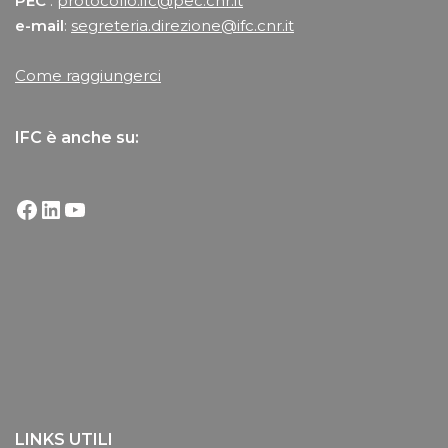
PEC
:
protocollo.ifc@pec.cnr.it
e-mail
:
segreteria.direzione@ifc.cnr.it
Come raggiungerci
IFC è anche su:
LINKS UTILI