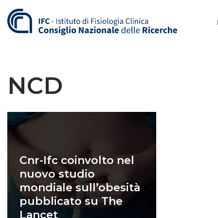
Vai
al
contenuto
NCD
Cnr-Ifc coinvolto nel
nuovo studio
mondiale sull’obesità
pubblicato su The
Lancet