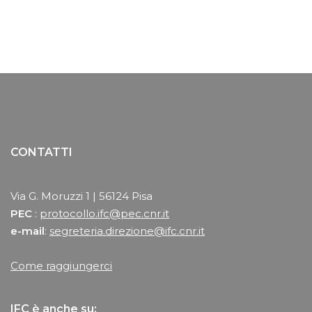
CONTATTI
Via G. Moruzzi 1 | 56124 Pisa
PEC
:
protocollo.ifc@pec.cnr.it
e-mail
:
segreteria.direzione@ifc.cnr.it
Come raggiungerci
IFC è anche su: