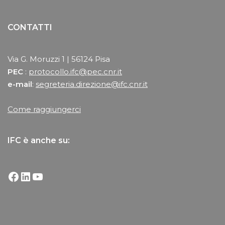
CONTATTI
Via G. Moruzzi 1 | 56124 Pisa
PEC
:
protocollo.ifc@pec.cnr.it
e-mail
:
segreteria.direzione@ifc.cnr.it
Come raggiungerci
IFC è anche su: