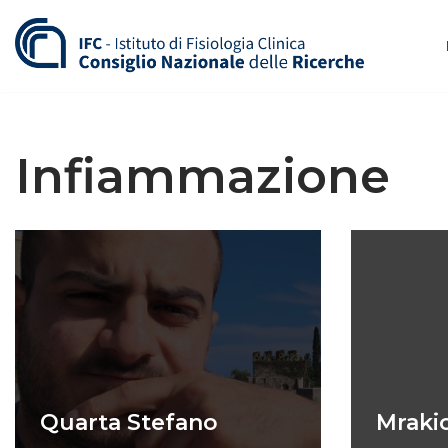
Vai
al
contenuto
Infiammazione
Quarta Stefano
Mraki