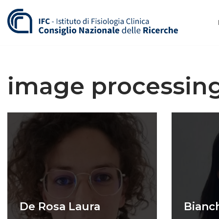
Vai
al
contenuto
image processin
De Rosa Laura
Bianch