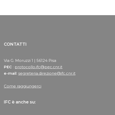
CONTATTI
Via G. Moruzzi 1 | 56124 Pisa
PEC
:
protocollo.ifc@pec.cnr.it
e-mail
:
segreteria.direzione@ifc.cnr.it
Come raggiungerci
IFC è anche su: