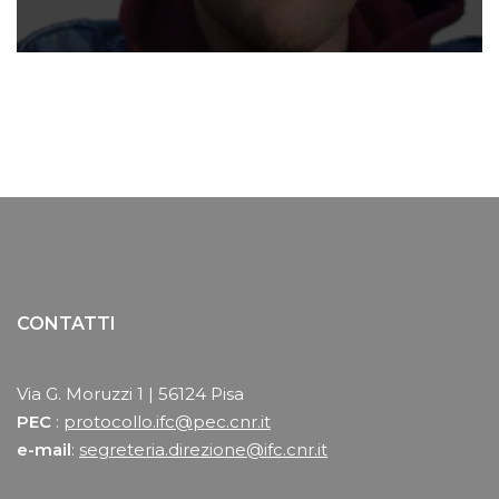
CONTATTI
Via G. Moruzzi 1 | 56124 Pisa
PEC
:
protocollo.ifc@pec.cnr.it
e-mail
:
segreteria.direzione@ifc.cnr.it