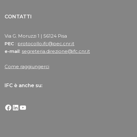
CONTATTI
Via G. Moruzzi 1 | 56124 Pisa
PEC
:
protocollo.ifc@pec.cnr.it
e-mail
:
segreteria.direzione@ifc.cnr.it
Come raggiungerci
IFC è anche su: