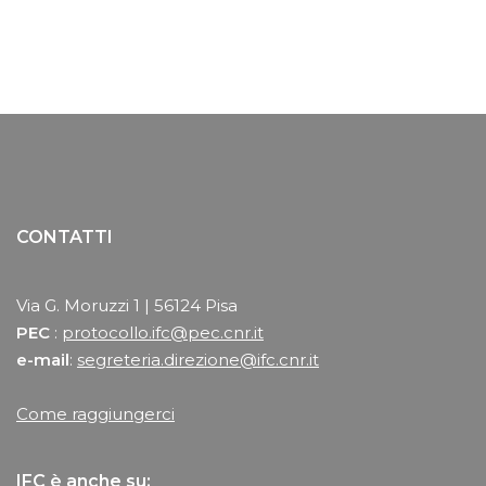
CONTATTI
Via G. Moruzzi 1 | 56124 Pisa
PEC
:
protocollo.ifc@pec.cnr.it
e-mail
:
segreteria.direzione@ifc.cnr.it
Come raggiungerci
IFC è anche su: