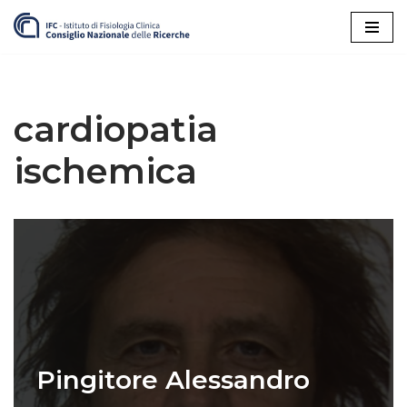
Vai
al
contenuto
cardiopatia
ischemica
Pingitore Alessandro