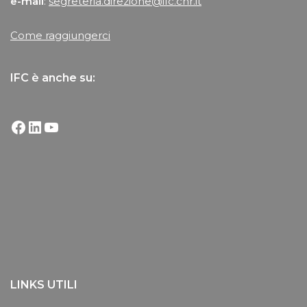
e-mail
:
segreteria.direzione@ifc.cnr.it
Come raggiungerci
IFC è anche su:
LINKS UTILI