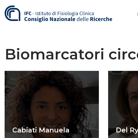
Vai
al
contenuto
Biomarcatori circ
Cabiati Manuela
Del Ry