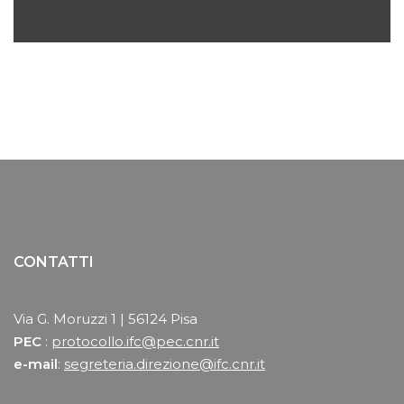
CONTATTI
Via G. Moruzzi 1 | 56124 Pisa
PEC
:
protocollo.ifc@pec.cnr.it
e-mail
:
segreteria.direzione@ifc.cnr.it