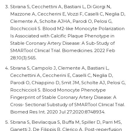
Sbrana S, Cecchettini A, Bastiani L, Di Giorgi N,
Mazzone A, Ceccherini E, Vozzi F, Caselli C, Neglia D,
Clemente A, Scholte AJHA, Parodi O, Pelosi G,
Rocchiccioli S. Blood M2-like Monocyte Polarization
Is Associated with Calcific Plaque Phenotype in
Stable Coronary Artery Disease: A Sub-Study of
SMARTool Clinical Trial. Biomedicines. 2022 Feb
28;10(3):565.
Sbrana S, Campolo J, Clemente A, Bastiani L,
Cecchettini A, Ceccherini E, Caselli C, Neglia D,
Parodi O, Chiappino D, Smit JM, Scholte AJ, Pelosi G,
Rocchiccioli S. Blood Monocyte Phenotype
Fingerprint of Stable Coronary Artery Disease: A
Cross- Sectional Substudy of SMARTool Clinical Trial.
Biomed Res Int. 2020 Jul 27;2020:8748934.
Sbrana S, Bevilacqua S, Buffa M, Spiller D, Parri MS,
Gianetti J, De Filippis R, Clerico A. Post-reperfusion