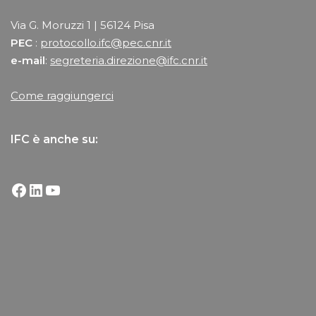
Via G. Moruzzi 1 | 56124 Pisa
PEC
:
protocollo.ifc@pec.cnr.it
e-mail
:
segreteria.direzione@ifc.cnr.it
Come raggiungerci
IFC è anche su: