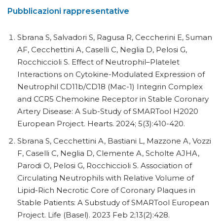
Pubblicazioni rappresentative
Sbrana S, Salvadori S, Ragusa R, Ceccherini E, Suman
AF, Cecchettini A, Caselli C, Neglia D, Pelosi G,
Rocchiccioli S. Effect of Neutrophil–Platelet
Interactions on Cytokine-Modulated Expression of
Neutrophil CD11b/CD18 (Mac-1) Integrin Complex
and CCR5 Chemokine Receptor in Stable Coronary
Artery Disease: A Sub-Study of SMARTool H2020
European Project. Hearts. 2024; 5(3):410-420.
Sbrana S, Cecchettini A, Bastiani L, Mazzone A, Vozzi
F, Caselli C, Neglia D, Clemente A, Scholte AJHA,
Parodi O, Pelosi G, Rocchiccioli S. Association of
Circulating Neutrophils with Relative Volume of
Lipid-Rich Necrotic Core of Coronary Plaques in
Stable Patients: A Substudy of SMARTool European
Project. Life (Basel). 2023 Feb 2;13(2):428.