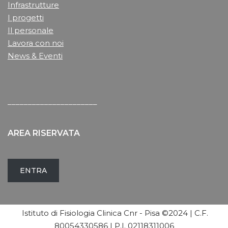
Infrastrutture
I progetti
Il personale
Lavora con noi
News & Eventi
______________________
AREA RISERVATA
ENTRA
Istituto di Fisiologia Clinica Cnr - Pisa ©2024 | C.F.
80054330586 | P.I. 02118311006