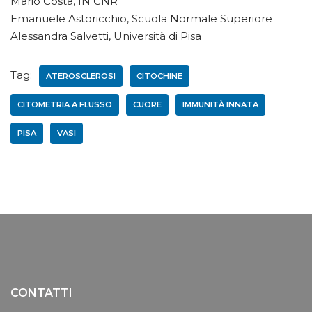
Mario Costa, IN CNR
Emanuele Astoricchio, Scuola Normale Superiore
Alessandra Salvetti, Università di Pisa
Tag:
ATEROSCLEROSI
CITOCHINE
CITOMETRIA A FLUSSO
CUORE
IMMUNITÀ INNATA
PISA
VASI
CONTATTI