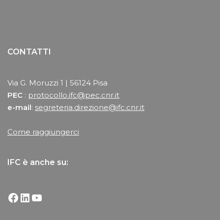
CONTATTI
Via G. Moruzzi 1 | 56124 Pisa
PEC
:
protocollo.ifc@pec.cnr.it
e-mail
:
segreteria.direzione@ifc.cnr.it
Come raggiungerci
IFC è anche su: