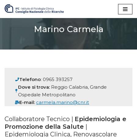
Vai
al
Marino Carmela
contenuto
Telefono
: 0965 393257
Dove si trova:
Reggio Calabria, Grande
Ospedale Metropolitano
E-mail:
carmela.marino@cnr.it
Collaboratore Tecnico |
Epidemiologia e
Promozione della Salute
|
Epidemiologia Clinica, Renovascolare