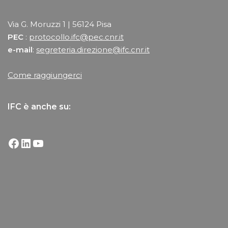
Via G. Moruzzi 1 | 56124 Pisa
PEC
:
protocollo.ifc@pec.cnr.it
e-mail
:
segreteria.direzione@ifc.cnr.it
Come raggiungerci
IFC è anche su: