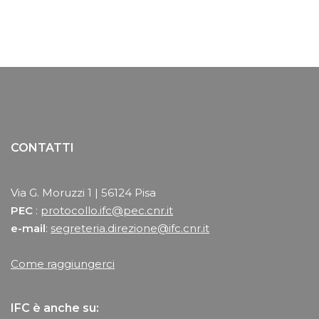
CONTATTI
Via G. Moruzzi 1 | 56124 Pisa
PEC
:
protocollo.ifc@pec.cnr.it
e-mail
:
segreteria.direzione@ifc.cnr.it
Come raggiungerci
IFC è anche su: