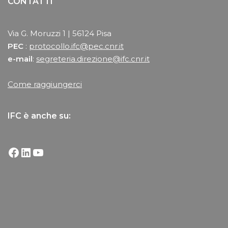
CONTATTI
Via G. Moruzzi 1 | 56124 Pisa
PEC
:
protocollo.ifc@pec.cnr.it
e-mail
:
segreteria.direzione@ifc.cnr.it
Come raggiungerci
IFC è anche su: