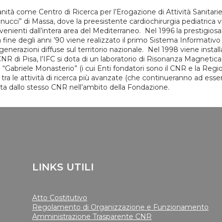
anità come Centro di Ricerca per l’Erogazione di Attività Sanitari
ucci” di Massa, dove la preesistente cardiochirurgia pediatrica v
venienti dall’intera area del Mediterraneo. Nel 1996 la prestigios
Alla fine degli anni ’90 viene realizzato il primo Sistema Informat
nerazioni diffuse sul territorio nazionale. Nel 1998 viene instal
CNR di Pisa, l’IFC si dota di un laboratorio di Risonanza Magnetic
 “Gabriele Monasterio” (i cui Enti fondatori sono il CNR e la Reg
tra le attività di ricerca più avanzate (che continueranno ad esser
pata dallo stesso CNR nell’ambito della Fondazione.
LINKS UTILI
Atto Costitutivo
Regolamento di Organizzazione e Funzionamento
Amministrazione Trasparente CNR