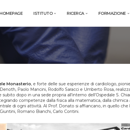
HOMEPAGE
ISTITUTO
RICERCA
FORMAZIONE
ele Monasterio
, e forte delle sue esperienze di cardiologo, pio
enoth, Paolo Mancini, Rodolfo Saracci e Umberto Rosa, realizza il
 e subito dopo in una sede propria all’interno dell’Ospedale S. Chiara
 integrando competenze dalla fisica alla matematica, dalla chimica al
le di ogni attività. Al Prof. Donato si affiancano, in quello che be
 Giuntini, Romano Bianchi, Carlo Contini.