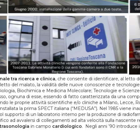
nale tra ricerca e clinica
, che consente di identificare, al letto
 letto del malato, la validità delle nuove conoscenze e tecnologie
 Biologia, Biochimica e Medicina Molecolare; Tecnologie e Scienz
sso, ognuna di esse, essendo di fatto caratterizzata da una compo
ndo le proprie attività scientifiche e/o cliniche a Milano, Lecce,
installata la prima SPECT italiana (“MEDUSA”). Nel 1985 viene inaug
l supporto di un laboratorio interno per la produzione di radiofa
ntifico ad avvalersi di collegamenti ad alta velocità sulla nascent
ltrasonologia
in campo
cardiologico
. Negli anni ’90 introduce 