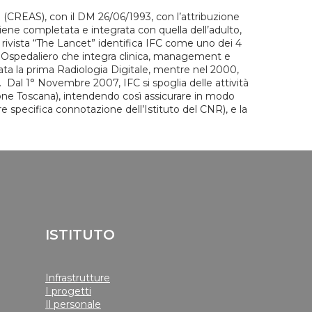
e (CREAS), con il DM 26/06/1993, con l’attribuzione
iene completata e integrata con quella dell’adulto,
a rivista “The Lancet” identifica IFC come uno dei 4
ivo Ospedaliero che integra clinica, management e
lata la prima Radiologia Digitale, mentre nel 2000,
a. Dal 1° Novembre 2007, IFC si spoglia delle attività
ione Toscana), intendendo così assicurare in modo
e specifica connotazione dell’Istituto del CNR), e la
ISTITUTO
Infrastrutture
I progetti
Il personale