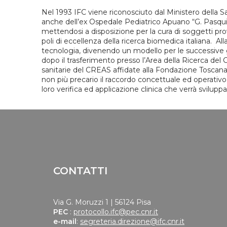
Nel 1993 IFC viene riconosciuto dal Ministero della S
anche dell’ex Ospedale Pediatrico Apuano “G. Pasquin
mettendosi a disposizione per la cura di soggetti pro
poli di eccellenza della ricerca biomedica italiana. 
tecnologia, divenendo un modello per le successive ge
dopo il trasferimento presso l’Area della Ricerca del 
sanitarie del CREAS affidate alla Fondazione Toscana
non più precario il raccordo concettuale ed operativo 
loro verifica ed applicazione clinica che verrà svilup
CONTATTI
Via G. Moruzzi 1 | 56124 Pisa
PEC
:
protocollo.ifc@pec.cnr.it
e-mail
:
segreteria.direzione@ifc.cnr.it