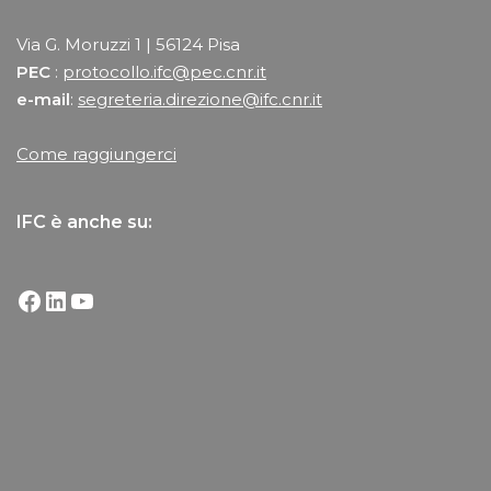
Via G. Moruzzi 1 | 56124 Pisa
PEC
:
protocollo.ifc@pec.cnr.it
e-mail
:
segreteria.direzione@ifc.cnr.it
Come raggiungerci
IFC è anche su: