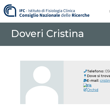
Vai
al
contenuto
Doveri Cristina
Telefono:
05
Dove si trova
E-mail:
cristi
Iris
Orchid