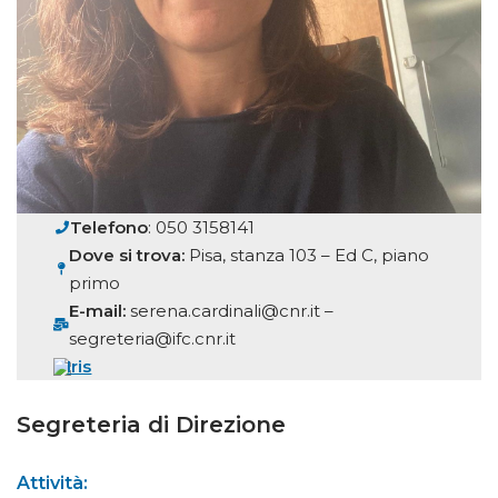
Telefono
: 050 3158141
Dove si trova:
Pisa, stanza 103 – Ed C, piano
primo
E-mail:
serena.cardinali@cnr.it –
segreteria@ifc.cnr.it
Iris
Segreteria di Direzione
Attività: