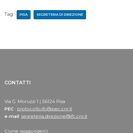
Tag:
PISA
SEGRETERIA DI DIREZIONE
CONTATTI
Via G. Moruzzi 1 | 56124 Pisa
PEC
:
protocollo.ifc@pec.cnr.it
e-mail
:
segreteria.direzione@ifc.cnr.it
Come raggiungerci