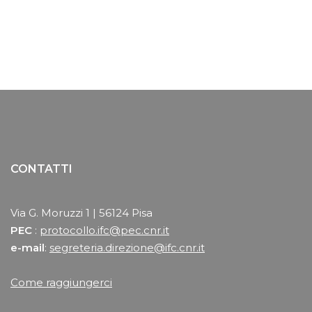
CONTATTI
Via G. Moruzzi 1 | 56124 Pisa
PEC
:
protocollo.ifc@pec.cnr.it
e-mail
:
segreteria.direzione@ifc.cnr.it
Come raggiungerci