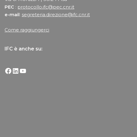
PEC
:
protocollo.ifc@pec.cnr.it
e-mail
:
segreteria.direzione@ifc.cnr.it
Come raggiungerci
IFC è anche su: