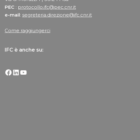
PEC
:
protocollo.ifc@pec.cnr.it
e-mail
:
segreteria.direzione@ifc.cnr.it
Come raggiungerci
IFC è anche su: