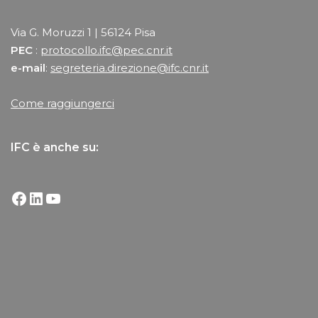
Via G. Moruzzi 1 | 56124 Pisa
PEC
:
protocollo.ifc@pec.cnr.it
e-mail
:
segreteria.direzione@ifc.cnr.it
Come raggiungerci
IFC è anche su: