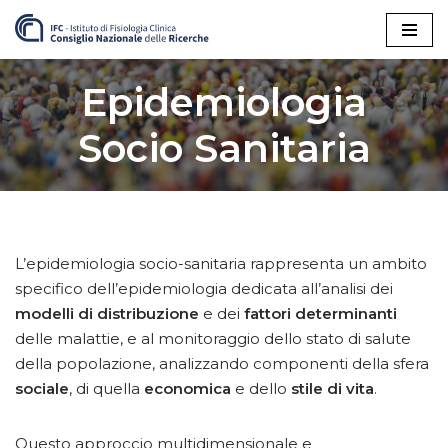
Vai
al
Epidemiologia
contenuto
Socio Sanitaria
L’epidemiologia socio-sanitaria rappresenta un ambito
specifico dell’epidemiologia dedicata all’analisi dei
modelli di distribuzione
e dei
fattori determinanti
delle malattie, e al monitoraggio dello stato di salute
della popolazione, analizzando componenti della sfera
sociale
, di quella
economica
e dello
stile di vita
.
Questo approccio multidimensionale e